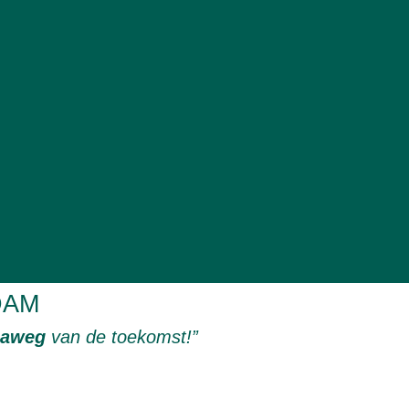
DAM
naweg
van de toekomst!”