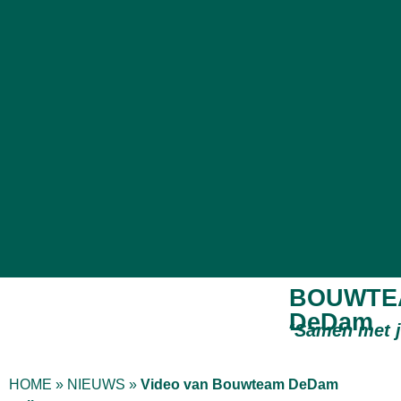
BOUWTE
DeDam
“
Samen met 
HOME
»
NIEUWS
»
Video van Bouwteam DeDam