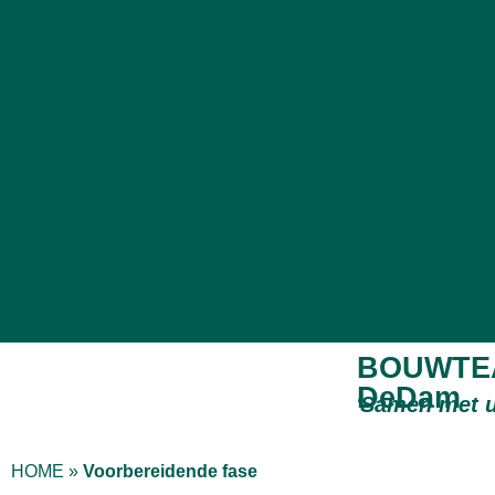
BOUWTE
DeDam
‘
Samen met 
HOME
»
Voorbereidende fase