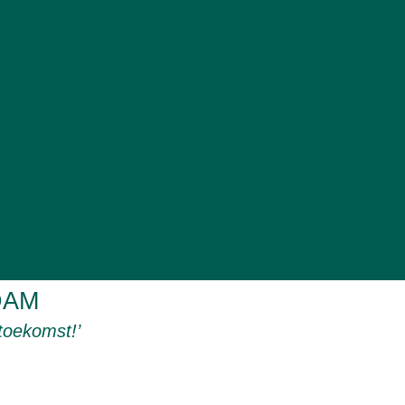
DAM
toekomst!’