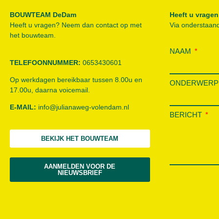
BOUWTEAM DeDam
Heeft u vragen
Heeft u vragen? Neem dan contact op met
Via onderstaand
het bouwteam.
NAAM
TELEFOONNUMMER:
0653430601
Op werkdagen bereikbaar tussen 8.00u en
ONDERWER
17.00u, daarna voicemail.
E-MAIL:
info@julianaweg-volendam.n
l
BERICHT
BEKIJK HET BOUWTEAM
AANMELDEN VOOR DE
NIEUWSBRIEF