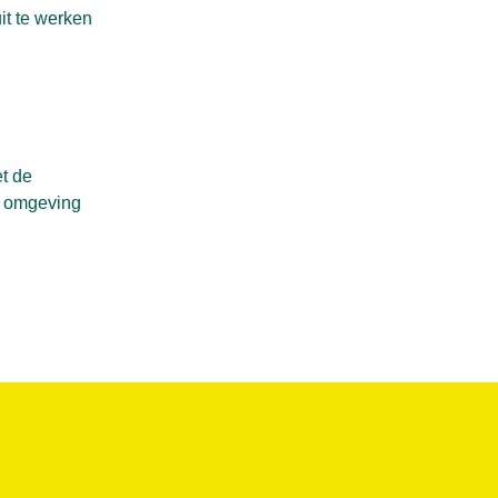
t te werken
et de
e omgeving