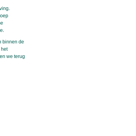
ving.
roep
me
e.
n binnen de
 het
len we terug