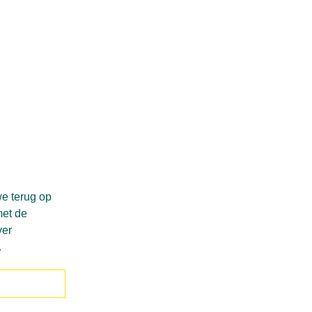
we terug op
met de
ver
2.