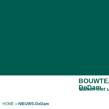
BOUWTE
DeDam
‘
Samen met 
HOME
»
NIEUWS-DeDam