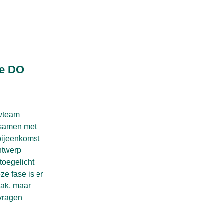
ie DO
uwteam
 samen met
bijeenkomst
ntwerp
toegelicht
ze fase is er
aak, maar
 vragen