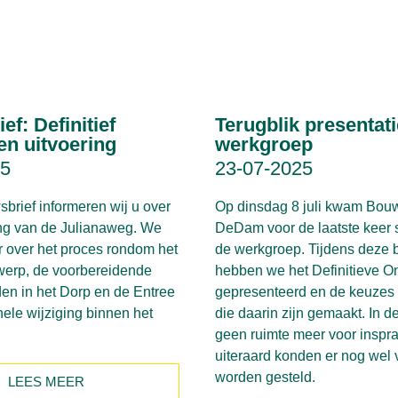
ef: Definitief
Terugblik presentat
en uitvoering
werkgroep
25
23-07-2025
sbrief informeren wij u over
Op dinsdag 8 juli kwam Bo
ing van de Julianaweg. We
DeDam voor de laatste keer
r over het proces rondom het
de werkgroep. Tijdens deze 
twerp, de voorbereidende
hebben we het Definitieve O
n in het Dorp en de Entree
gepresenteerd en de keuzes 
ele wijziging binnen het
die daarin zijn gemaakt. In de
geen ruimte meer voor inspr
uiteraard konden er nog wel
worden gesteld.
LEES MEER