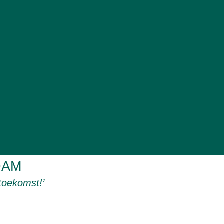
DAM
toekomst!’