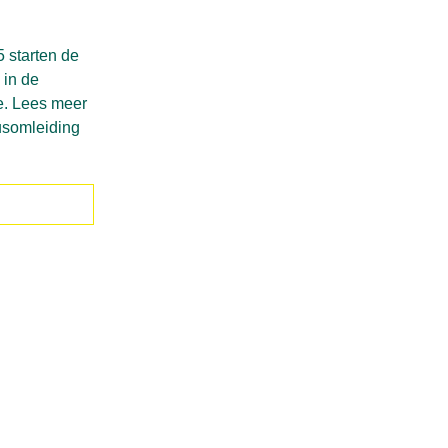
 starten de
in de
e. Lees meer
usomleiding