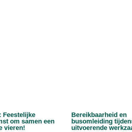
: Feestelijke
Bereikbaarheid en
mst om samen een
busomleiding tijden
e vieren!
uitvoerende werkz