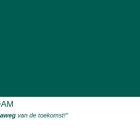
DAM
naweg
van de toekomst!”