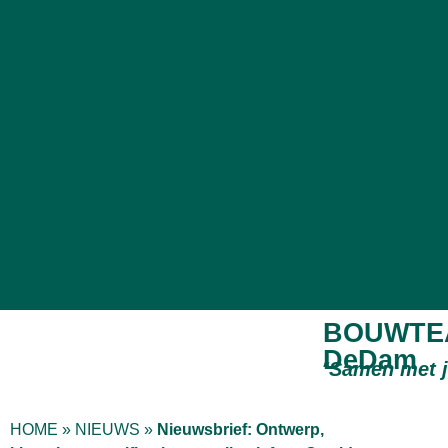
BOUWTE
DeDam
“
Samen met 
HOME
»
NIEUWS
»
Nieuwsbrief: Ontwerp,