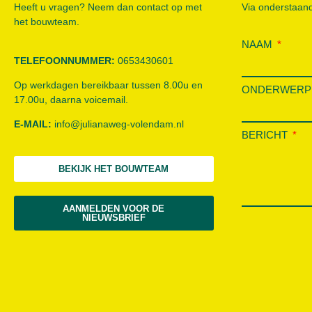
Heeft u vragen? Neem dan contact op met
Via onderstaand
het bouwteam.
NAAM
TELEFOONNUMMER:
0653430601
Op werkdagen bereikbaar tussen 8.00u en
ONDERWER
17.00u, daarna voicemail.
E-MAIL:
info@julianaweg-volendam.n
l
BERICHT
BEKIJK HET BOUWTEAM
AANMELDEN VOOR DE
NIEUWSBRIEF