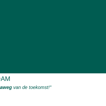
DAM
naweg
van de toekomst!”