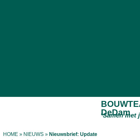
BOUWTE
DeDam
“
Samen met 
HOME
»
NIEUWS
»
Nieuwsbrief: Update