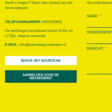
Heeft u vragen? Neem dan contact op met
Via onderstaand
het bouwteam.
NAAM
TELEFOONNUMMER:
0653430601
Op werkdagen bereikbaar tussen 8.00u en
ONDERWER
17.00u, daarna voicemail.
E-MAIL:
info@julianaweg-volendam.n
l
BERICHT
BEKIJK HET BOUWTEAM
AANMELDEN VOOR DE
NIEUWSBRIEF