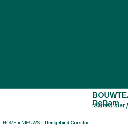
BOUWTE
DeDam
“
Samen met 
HOME
»
NIEUWS
»
Deelgebied Corridor: