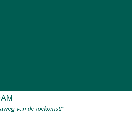
DAM
naweg
van de toekomst!”