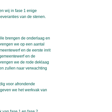
 wij in fase 1 enige
leveranties van de stenen.
 We brengen de onderlaag en
 brengen we op een aantal
meentewerf en de eerste inrit
t gemeentewerf en de
 brengen we de rode deklaag
en zullen naar verwachting
ig voor afrondende
 geven we het werkvak van
 van fase 1 en fase 2