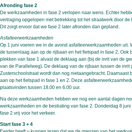
Afronding fase 2
De werkzaamheden in fase 2 verlopen naar wens. Echter hebben
vertraging opgelopen met betrekking tot het straatwerk door de 
Dit zorgt ervoor dat we fase 2 later afronden dan gepland.
Asfalteerwerkzaamheden
Op 1 juni voeren we in de avond asfalteerwerkzaamheden uit.
de tussenlaag aan op de rijbaan en het fietspad in fase 2. Ook
plekken van fase 1 alvast de deklaag aan (bij de inrit van de ge
van de Parallelweg). De deklaag van de rijbaan tussen de inri
Zusterschoolstraat wordt dan nog nietaangebracht. Daarnaast
aan op het fietspad in fase 1 en 2. Deze asfalteerwerkzaamhed
plaatsvinden tussen 18.00 en 6.00 uur.
Na deze werkzaamheden hebben we nog een aantal dagen nod
werkzaamheden en de bestrating van fase 2. Donderdag 8 juni
fase 2 vrij voor het verkeer.
Start fase 3 + 4
Eerder heeft u kunnen lezen dat we de grenzen van het werkvak