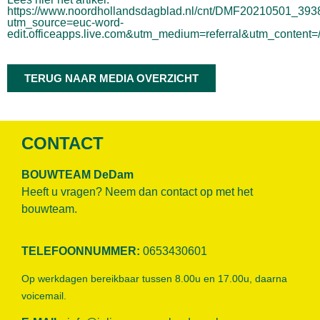
https://www.noordhollandsdagblad.nl/cnt/DMF20210501_39
utm_source=euc-word-
edit.officeapps.live.com&utm_medium=referral&utm_content=
TERUG NAAR MEDIA OVERZICHT
CONTACT
BOUWTEAM DeDam
Heeft u vragen? Neem dan contact op met het
bouwteam.
TELEFOONNUMMER:
0653430601
Op werkdagen bereikbaar tussen 8.00u en 17.00u, daarna
voicemail.